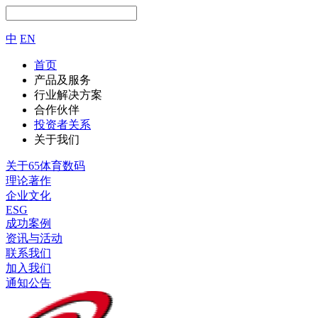
中
EN
首页
产品及服务
行业解决方案
合作伙伴
投资者关系
关于我们
关于65体育数码
理论著作
企业文化
ESG
成功案例
资讯与活动
联系我们
加入我们
通知公告