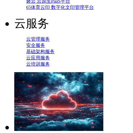
磐云 云原生PaaS平台
65体育云印 数字化文印管理平台
云服务
云管理服务
安全服务
基础架构服务
云应用服务
云培训服务