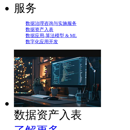
服务
数据治理咨询与实施服务
数据资产入表
数据应用-算法模型 & ML
数字化应用开发
数据资产入表